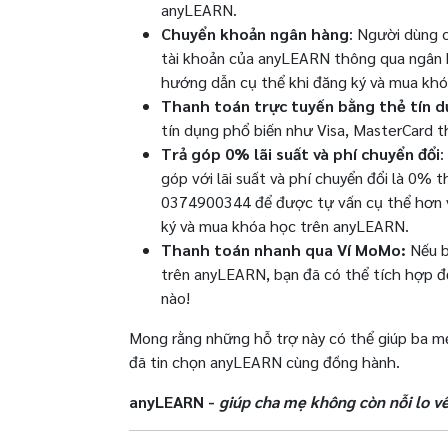
anyLEARN.
Chuyển khoản ngân hàng
: Người dùng 
tài khoản của anyLEARN thông qua ngân h
hướng dẫn cụ thể khi đăng ký và mua khó
Thanh toán trực tuyến bằng thẻ tín 
tín dụng phổ biến như Visa, MasterCard 
Trả góp 0% lãi suất và phí chuyển đổi
:
góp với lãi suất và phí chuyển đổi là 0% 
0374900344 để được tự vấn cụ thể hơn về
ký và mua khóa học trên anyLEARN.
Thanh toán nhanh qua Ví MoMo:
Nếu b
trên anyLEARN, bạn đã có thể tích hợp để
nào!
Mong rằng những hỗ trợ này có thể giúp ba mẹ
đã tin chọn anyLEARN cùng đồng hành.
anyLEARN -
giúp cha mẹ không còn nỗi lo về