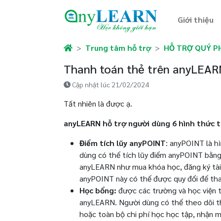
Giới thiệu
Trung tâm hỗ trợ
HỖ TRỢ QUÝ P
Thanh toán thẻ trên anyLEA
Cập nhật lúc 21/02/2024
Tất nhiên là được ạ.
anyLEARN hỗ trợ người dùng 6 hình thức 
Điểm tích lũy anyPOINT
: anyPOINT là h
dùng có thể tích lũy điểm anyPOINT bằng
anyLEARN như mua khóa học, đăng ký tài k
anyPOINT này có thể được quy đổi để th
Học bổng:
được các trường và học viện tà
anyLEARN. Người dùng có thể theo dõi th
hoặc toàn bộ chi phí học học tập, nhận m