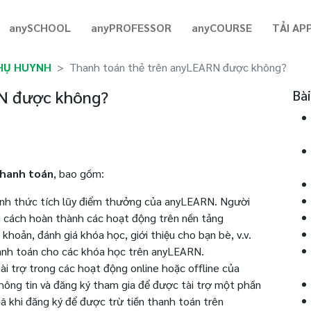
anySCHOOL
anyPROFESSOR
anyCOURSE
TẢI AP
HỤ HUYNH
Thanh toán thẻ trên anyLEARN được không?
RN được không?
Bài
thanh toán
, bao gồm:
ình thức tích lũy điểm thưởng của anyLEARN. Người
 cách hoàn thành các hoạt động trên nền tảng
hoản, đánh giá khóa học, giới thiệu cho bạn bè, v.v.
anh toán cho các khóa học trên anyLEARN.
i trợ trong các hoạt động online hoặc offline của
ông tin và đăng ký tham gia để được tài trợ một phần
ã khi đăng ký để được trừ tiền thanh toán trên