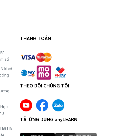
THANH TOÁN
Bí
ểm số
RN khởi
 bóng
THEO DÕI CHÚNG TÔI
hương
 Học
hư
TẢI ỨNG DỤNG anyLEARN
 Hải Hà
 Mẹ