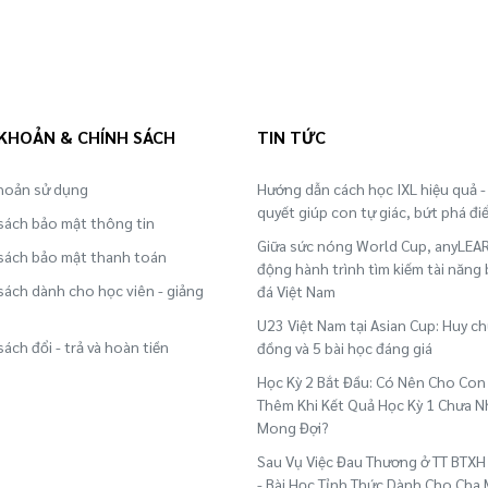
 KHOẢN & CHÍNH SÁCH
TIN TỨC
hoản sử dụng
Hướng dẫn cách học IXL hiệu quả - 
quyết giúp con tự giác, bứt phá đi
sách bảo mật thông tin
Giữa sức nóng World Cup, anyLEA
sách bảo mật thanh toán
động hành trình tìm kiếm tài năng
sách dành cho học viên - giảng
đá Việt Nam
U23 Việt Nam tại Asian Cup: Huy c
sách đổi - trả và hoàn tiền
đồng và 5 bài học đáng giá
Học Kỳ 2 Bắt Đầu: Có Nên Cho Con
Thêm Khi Kết Quả Học Kỳ 1 Chưa N
Mong Đợi?
Sau Vụ Việc Đau Thương ở TT BTXH
- Bài Học Tỉnh Thức Dành Cho Cha