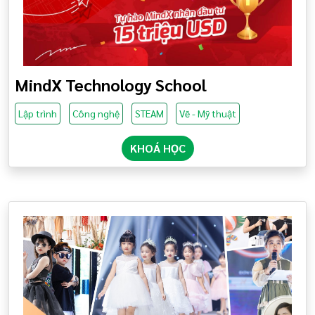
MindX Technology School
Lập trình
Công nghệ
STEAM
Vẽ - Mỹ thuật
KHOÁ HỌC