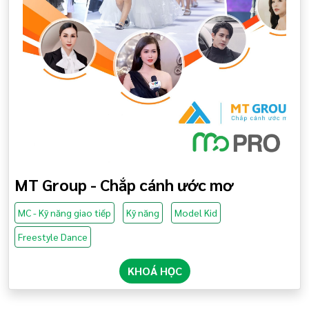
MT Group - Chắp cánh ước mơ
MC - Kỹ năng giao tiếp
Kỹ năng
Model Kid
Freestyle Dance
KHOÁ HỌC