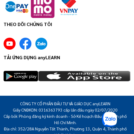
THEO DÕI CHÚNG TÔI
TẢI ỨNG DỤNG anyLEARN
CÔNG TY CỔ PHẦN ĐẦU TƯ VÀ GIÁO DỤC anyLEARN
Giấy CNĐKDN: 0316363793 cấp lần đầu ngày 02/07/2020
Cấp bởi: Phòng đăng ký kinh doanh - Sở Kế hoạch Đầu tư thành phố
Hồ Chí Minh.
Địa chỉ: 352/28A Nguyễn Tất Thành, Phường 13, Quận 4, Thành phố