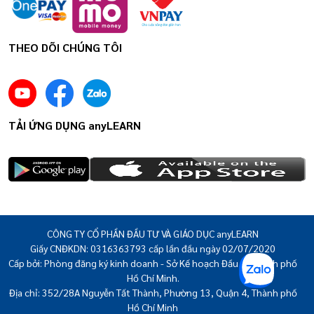
THEO DÕI CHÚNG TÔI
TẢI ỨNG DỤNG anyLEARN
CÔNG TY CỔ PHẦN ĐẦU TƯ VÀ GIÁO DỤC anyLEARN
Giấy CNĐKDN: 0316363793 cấp lần đầu ngày 02/07/2020
Cấp bởi: Phòng đăng ký kinh doanh - Sở Kế hoạch Đầu tư thành phố
Hồ Chí Minh.
Địa chỉ: 352/28A Nguyễn Tất Thành, Phường 13, Quận 4, Thành phố
Hồ Chí Minh