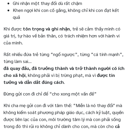
Ghi nhận một thay đổi dù rất chậm
Khen ngợi khi con cố gắng, không chỉ khi con đạt kết
quả
Khi được
tôn trọng và ghi nhận
, trẻ sẽ cảm thấy mình có
giá trị, tự hào về bản thân, có trách nhiệm hơn với hành vi
của mình.
Rất nhiều đứa trẻ từng “ngổ ngược”, từng “cá tính mạnh”,
từng làm sai…
đã quay đầu, đã trưởng thành và trở thành người có ích
cho xã hội
, không phải vì bị trừng phạt, mà vì
được tin
tưởng và dẫn dắt đúng cách
.
Đừng gửi con đi chỉ để “cho xong một vấn đề”
Khi cha mẹ gửi con đi với tâm thế: “Miễn là nó thay đổi" mà
không kiểm soát phương pháp giáo dục, cách kỷ luật, quyền
được liên lạc của con, môi trường tâm lý mà con phải sống
trong đó thì rủi ro không chỉ dành cho con, mà còn cho
cả