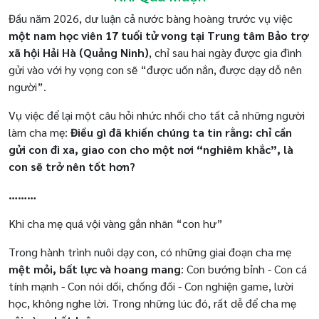
Đầu năm 2026, dư luận cả nước bàng hoàng trước vụ việc
một nam học viên 17 tuổi tử vong tại Trung tâm Bảo trợ
xã hội Hải Hà (Quảng Ninh)
, chỉ sau hai ngày được gia đình
gửi vào với hy vọng con sẽ “được uốn nắn, được dạy dỗ nên
người”.
Vụ việc để lại một câu hỏi nhức nhối cho tất cả những người
làm cha mẹ:
Điều gì đã khiến chúng ta tin rằng: chỉ cần
gửi con đi xa, giao con cho một nơi “nghiêm khắc”, là
con sẽ trở nên tốt hơn?
………
Khi cha mẹ quá vội vàng gắn nhãn “con hư”
Trong hành trình nuôi dạy con, có những giai đoạn cha mẹ
mệt mỏi, bất lực và hoang mang
: Con bướng bỉnh - Con cá
tính mạnh - Con nói dối, chống đối - Con nghiện game, lười
học, không nghe lời. Trong những lúc đó, rất dễ để cha mẹ