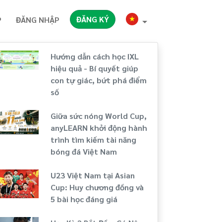
ĐĂNG KÝ
P
ĐĂNG NHẬP
Hướng dẫn cách học IXL
hiệu quả - Bí quyết giúp
con tự giác, bứt phá điểm
số
Giữa sức nóng World Cup,
anyLEARN khởi động hành
trình tìm kiếm tài năng
bóng đá Việt Nam
U23 Việt Nam tại Asian
Cup: Huy chương đồng và
5 bài học đáng giá