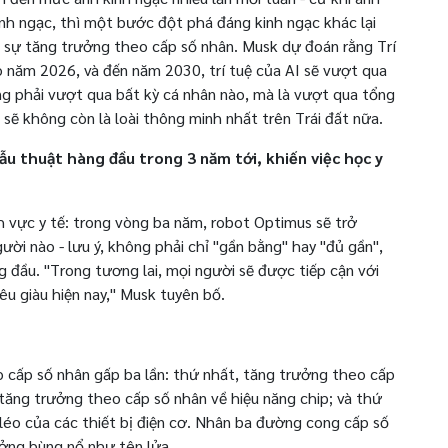
nh ngạc, thì một bước đột phá đáng kinh ngạc khác lại
a sự tăng trưởng theo cấp số nhân. Musk dự đoán rằng Trí
 năm 2026, và đến năm 2030, trí tuệ của AI sẽ vượt qua
ông phải vượt qua bất kỳ cá nhân nào, mà là vượt qua tổng
g sẽ không còn là loài thông minh nhất trên Trái đất nữa.
hẫu thuật hàng đầu trong 3 năm tới, khiến việc học y
h vực y tế: trong vòng ba năm, robot Optimus sẽ trở
ười nào - lưu ý, không phải chỉ "gần bằng" hay "đủ gần",
g đầu. "Trong tương lai, mọi người sẽ được tiếp cận với
êu giàu hiện nay," Musk tuyên bố.
eo cấp số nhân gấp ba lần: thứ nhất, tăng trưởng theo cấp
, tăng trưởng theo cấp số nhân về hiệu năng chip; và thứ
léo của các thiết bị điện cơ. Nhân ba đường cong cấp số
ưởng bùng nổ như tên lửa.