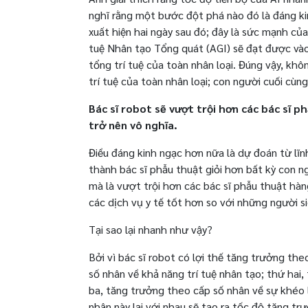
nghĩ rằng một bước đột phá nào đó là đáng ki
xuất hiện hai ngày sau đó; đây là sức mạnh củ
tuệ Nhân tạo Tổng quát (AGI) sẽ đạt được vào
tổng trí tuệ của toàn nhân loại. Đúng vậy, kh
trí tuệ của toàn nhân loại; con người cuối cùn
Bác sĩ robot sẽ vượt trội hơn các bác sĩ p
trở nên vô nghĩa.
Điều đáng kinh ngạc hơn nữa là dự đoán từ lĩn
thành bác sĩ phẫu thuật giỏi hơn bất kỳ con ng
mà là vượt trội hơn các bác sĩ phẫu thuật hàn
các dịch vụ y tế tốt hơn so với những người si
Tại sao lại nhanh như vậy?
Bởi vì bác sĩ robot có lợi thế tăng trưởng th
số nhân về khả năng trí tuệ nhân tạo; thứ hai
ba, tăng trưởng theo cấp số nhân về sự khéo 
nhân này lại với nhau sẽ tạo ra tốc độ tăng tr