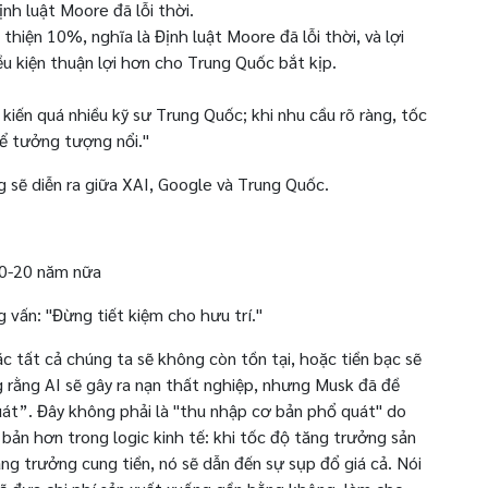
nh luật Moore đã lỗi thời.
thiện 10%, nghĩa là Định luật Moore đã lỗi thời, và lợi
ều kiện thuận lợi hơn cho Trung Quốc bắt kịp.
iến ​​quá nhiều kỹ sư Trung Quốc; khi nhu cầu rõ ràng, tốc
hể tưởng tượng nổi."
 sẽ diễn ra giữa XAI, Google và Trung Quốc.
10-20 năm nữa
 vấn: "Đừng tiết kiệm cho hưu trí."
c tất cả chúng ta sẽ không còn tồn tại, hoặc tiền bạc sẽ
 rằng AI sẽ gây ra nạn thất nghiệp, nhưng Musk đã đề
át”. Đây không phải là "thu nhập cơ bản phổ quát" do
bản hơn trong logic kinh tế: khi tốc độ tăng trưởng sản
g trưởng cung tiền, nó sẽ dẫn đến sự sụp đổ giá cả. Nói