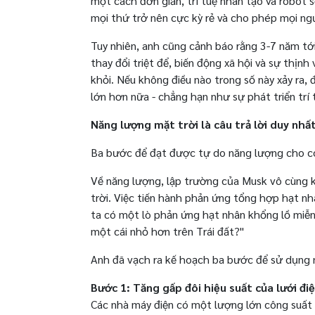
một cách đơn giản, trí tuệ nhân tạo và robot 
mọi thứ trở nên cực kỳ rẻ và cho phép mọi n
Tuy nhiên, anh cũng cảnh báo rằng 3-7 năm tới
thay đổi triệt để, biến động xã hội và sự thịn
khỏi. Nếu không điều nào trong số này xảy ra,
lớn hơn nữa - chẳng hạn như sự phát triển trí 
Năng lượng mặt trời là câu trả lời duy nhất
Ba bước để đạt được tự do năng lượng cho c
Về năng lượng, lập trường của Musk vô cùng k
trời. Việc tiến hành phản ứng tổng hợp hạt n
ta có một lò phản ứng hạt nhân khổng lồ miễn
một cái nhỏ hơn trên Trái đất?"
Anh đã vạch ra kế hoạch ba bước để sử dụng 
Bước 1: Tăng gấp đôi hiệu suất của lưới đi
Các nhà máy điện có một lượng lớn công suất 