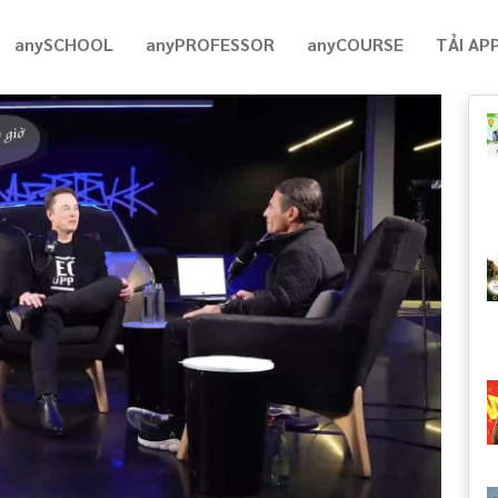
anySCHOOL
anyPROFESSOR
anyCOURSE
TẢI AP