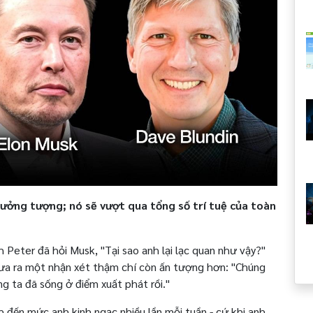
ưởng tượng; nó sẽ vượt qua tổng số trí tuệ của toàn
Peter đã hỏi Musk, "Tại sao anh lại lạc quan như vậy?"
đưa ra một nhận xét thậm chí còn ấn tượng hơn: "Chúng
g ta đã sống ở điểm xuất phát rồi."
h đến mức anh kinh ngạc nhiều lần mỗi tuần - cứ khi anh