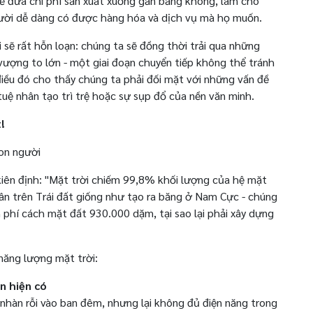
sẽ đưa chi phí sản xuất xuống gần bằng không, làm cho
gười dễ dàng có được hàng hóa và dịch vụ mà họ muốn.
 sẽ rất hỗn loạn: chúng ta sẽ đồng thời trải qua những
h vượng to lớn - một giai đoạn chuyển tiếp không thể tránh
 điều đó cho thấy chúng ta phải đối mặt với những vấn đề
tuệ nhân tạo trì trệ hoặc sự sụp đổ của nền văn minh.
!
on người
iên định: "Mặt trời chiếm 99,8% khối lượng của hệ mặt
hân trên Trái đất giống như tạo ra băng ở Nam Cực - chúng
 phí cách mặt đất 930.000 dặm, tại sao lại phải xây dựng
năng lượng mặt trời:
ện hiện có
nhàn rỗi vào ban đêm, nhưng lại không đủ điện năng trong