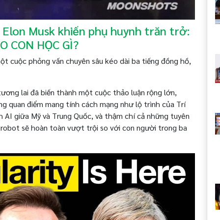
 Elon Musk khiến phụ huynh trăn trở:
O CON HỌC GÌ?
ột cuộc phỏng vấn chuyên sâu kéo dài ba tiếng đồng hồ,
 tương lai đã biến thành một cuộc thảo luận rộng lớn,
ững quan điểm mang tính cách mạng như lộ trình của Trí
h AI giữa Mỹ và Trung Quốc, và thậm chí cả những tuyên
 robot sẽ hoàn toàn vượt trội so với con người trong ba