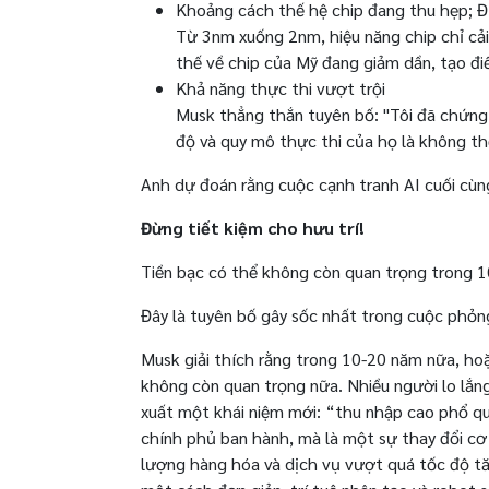
Khoảng cách thế hệ chip đang thu hẹp; Đị
Từ 3nm xuống 2nm, hiệu năng chip chỉ cải 
thế về chip của Mỹ đang giảm dần, tạo đi
Khả năng thực thi vượt trội
Musk thẳng thắn tuyên bố: "Tôi đã chứng k
độ và quy mô thực thi của họ là không t
Anh dự đoán rằng cuộc cạnh tranh AI cuối cùng
Đừng tiết kiệm cho hưu trí!
Tiền bạc có thể không còn quan trọng trong 
Đây là tuyên bố gây sốc nhất trong cuộc phỏng
Musk giải thích rằng trong 10-20 năm nữa, hoặ
không còn quan trọng nữa. Nhiều người lo lắng
xuất một khái niệm mới: “thu nhập cao phổ qu
chính phủ ban hành, mà là một sự thay đổi cơ 
lượng hàng hóa và dịch vụ vượt quá tốc độ tăn