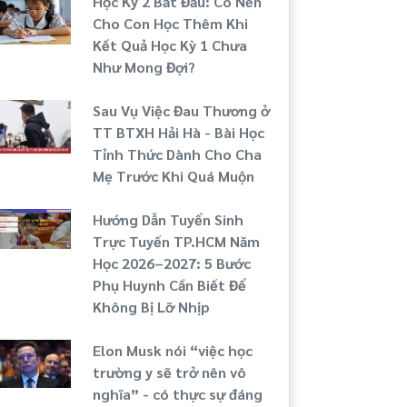
Học Kỳ 2 Bắt Đầu: Có Nên
Cho Con Học Thêm Khi
Kết Quả Học Kỳ 1 Chưa
Như Mong Đợi?
Sau Vụ Việc Đau Thương ở
TT BTXH Hải Hà - Bài Học
Tỉnh Thức Dành Cho Cha
Mẹ Trước Khi Quá Muộn
Hướng Dẫn Tuyển Sinh
Trực Tuyến TP.HCM Năm
Học 2026–2027: 5 Bước
Phụ Huynh Cần Biết Để
Không Bị Lỡ Nhịp
Elon Musk nói “việc học
trường y sẽ trở nên vô
nghĩa” - có thực sự đáng